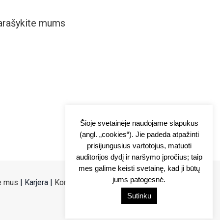
parašykite mums
Šioje svetainėje naudojame slapukus
(angl. „cookies“). Jie padeda atpažinti
prisijungusius vartotojus, matuoti
auditorijos dydį ir naršymo įpročius; taip
mes galime keisti svetainę, kad ji būtų
jums patogesnė.
e mus
|
Karjera
|
Kontaktai
|
Privatumo politika
Sutinku