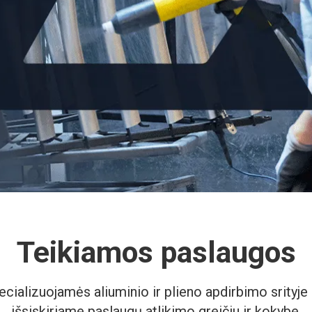
Teikiamos paslaugos
ecializuojamės aliuminio ir plieno apdirbimo srityje 
išsiskiriame paslaugų atlikimo greičiu ir kokybe.