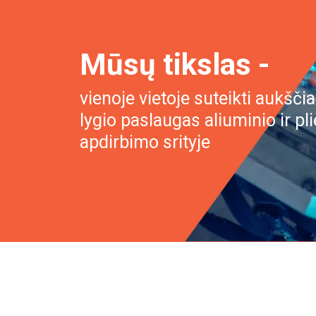
Mūsų tikslas -
vienoje vietoje suteikti aukšči
lygio paslaugas aliuminio ir pl
apdirbimo srityje