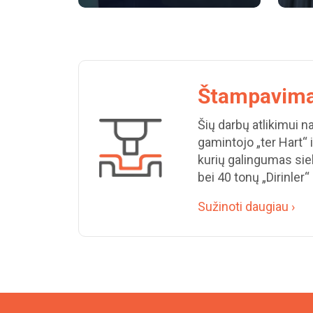
Štampavim
Šių darbų atlikimui 
gamintojo „ter Hart“ 
kurių galingumas siek
bei 40 tonų „Dirinler“
Sužinoti daugiau ›