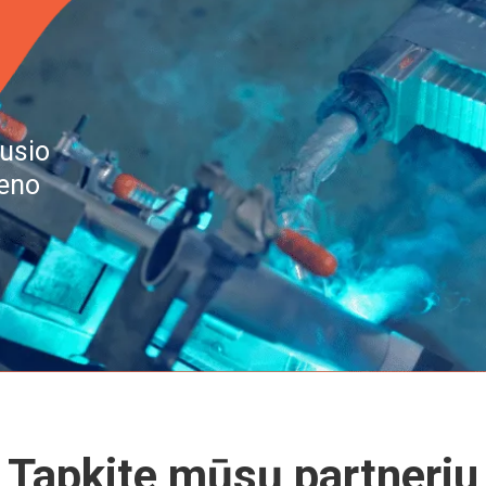
ausio
ieno
Tapkite mūsų partneriu