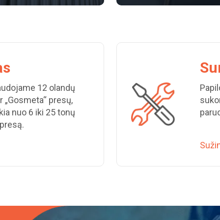
as
Su
naudojame 12 olandų
Papi
ir „Gosmeta“ presų,
sukom
ia nuo 6 iki 25 tonų
paru
 presą.
Sužin