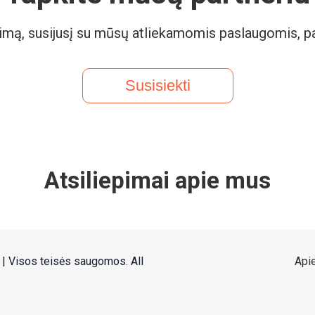
usimą, susijusį su mūsų atliekamomis paslaugomis, 
Susisiekti
Atsiliepimai apie mus
| Visos teisės saugomos. All
Api