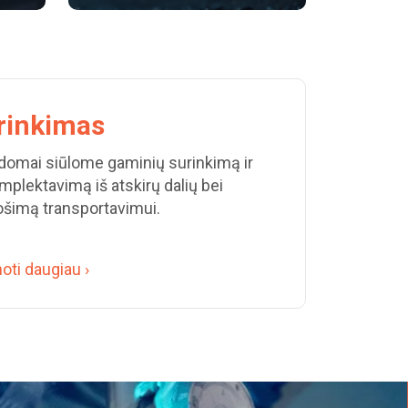
rinkimas
ldomai siūlome gaminių surinkimą ir
plektavimą iš atskirų dalių bei
ošimą transportavimui.
oti daugiau ›