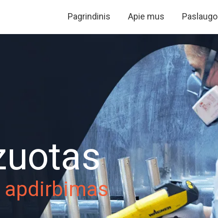
Pagrindinis
Apie mus
Paslaugo
zuotas
o apdirbimas