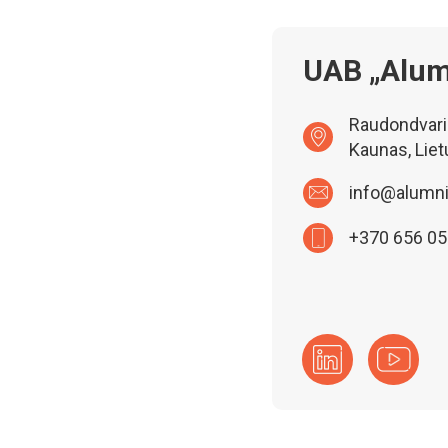
UAB „Alum
Raudondvario
Kaunas, Liet
info@alumnit
+370 656 0