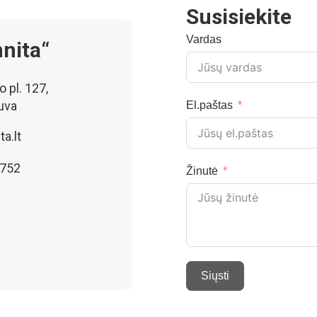
Susisiekite
Vardas
nita“
 pl. 127,
uva
El.paštas
a.lt
5752
Žinutė
Siųsti